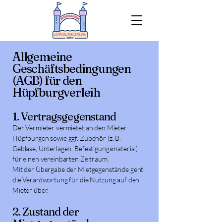
Allgemeine
Geschäftsbedingungen
(AGB) für den
Hüpfburgverleih
1. Vertragsgegenstand
Der Vermieter vermietet an den Mieter
Hüpfburgen sowie ggf. Zubehör (z. B.
Gebläse, Unterlagen, Befestigungsmaterial)
für einen vereinbarten Zeitraum.
Mit der Übergabe der Mietgegenstände geht
die Verantwortung für die Nutzung auf den
Mieter über.
2. Zustand der