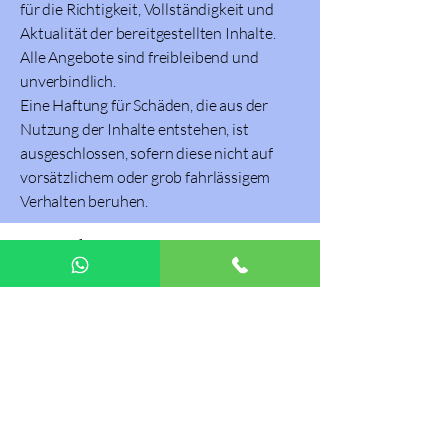
für die Richtigkeit, Vollständigkeit und
Aktualität der bereitgestellten Inhalte.
Alle Angebote sind freibleibend und
unverbindlich.
Eine Haftung für Schäden, die aus der
Nutzung der Inhalte entstehen, ist
ausgeschlossen, sofern diese nicht auf
vorsätzlichem oder grob fahrlässigem
Verhalten beruhen.
🏡 Standort
HüpfOase
Holzleitnerstraße 54
5231 Schalchen
📱Kontakt
Tel.:
+436767742725
Mail:
huepf-oase@gmx.at
🔗 Links