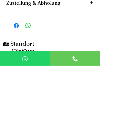
Zustellung & Abholung
Wir liefern und holen die Hüpfburg innerhalb 
von 35 km für eine Pauschale von 40 €
🏡 Standort
HüpfOase
Holzleitnerstraße 54
5231 Schalchen
📱Kontakt
Tel.:
+436767742725
Mail:
huepf-oase@gmx.at
🔗 Links
Datenschutz
Impressum
AGB